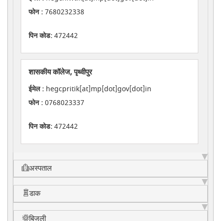
फोन :
7680232338
पिन कोड:
472442
शासकीय कॉलेज, पृथ्वीपुर
ईमेल :
hegcpritik[at]mp[dot]gov[dot]in
फोन :
0768023337
पिन कोड:
472442
अस्पताल
डाक
बिजली