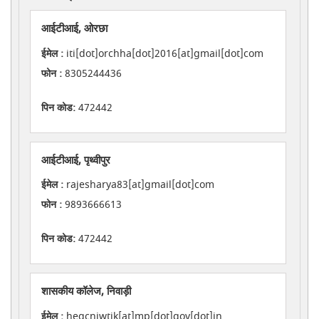
आईटीआई, ओरछा
ईमेल :
iti[dot]orchha[dot]2016[at]gmail[dot]com
फोन :
8305244436
पिन कोड:
472442
आईटीआई, पृथ्वीपुर
ईमेल :
rajesharya83[at]gmail[dot]com
फोन :
9893666613
पिन कोड:
472442
शासकीय कॉलेज, निवाड़ी
ईमेल :
hegcniwtik[at]mp[dot]gov[dot]in