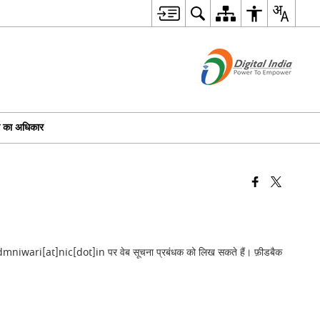
ा का अधिकार
 आईडी dmniwari[at]nic[dot]in पर वेब सूचना प्रबंधक को लिख सकते हैं। फ़ीडबैक